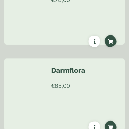
€
78,00
Darmflora
€
85,00