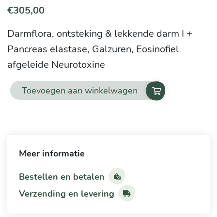
€
305,00
Darmflora, ontsteking & lekkende darm I +
Pancreas elastase, Galzuren, Eosinofiel
afgeleide Neurotoxine
Toevoegen aan winkelwagen
Darmflora,
ontsteking
&
lekkende
Meer informatie
darm
2
Bestellen en betalen
aantal
Verzending en levering