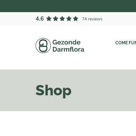
4.6
74 reviews
COME FU
Shop