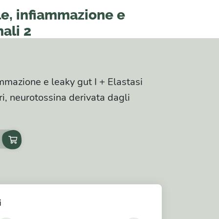
ale, infiammazione e
nali 2
ammazione e leaky gut I + Elastasi
ari, neurotossina derivata dagli
i