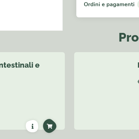
intestinali
Ordini e pagamenti
2
quantità
Pro
ntestinali e