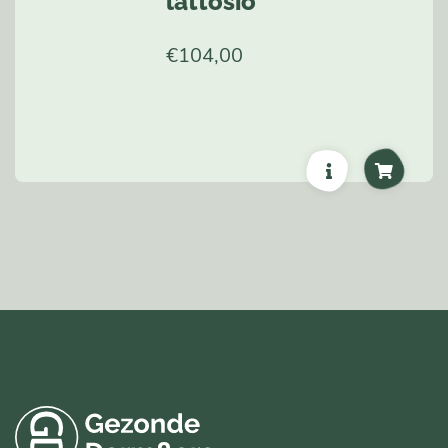
lattosio
€
104,00