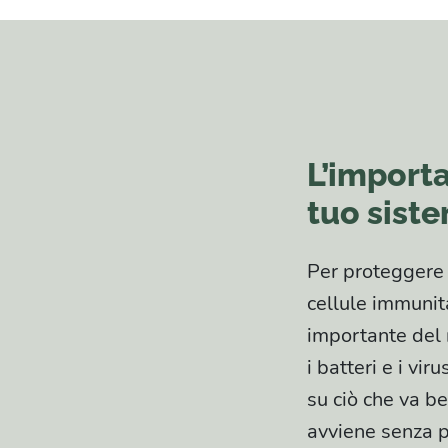
L’importa
tuo sist
Per proteggere i
cellule immunita
importante del n
i batteri e i v
su ciò che va be
avviene senza p