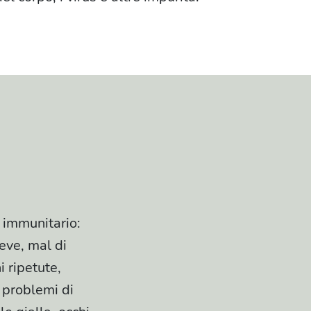
 immunitario:
eve, mal di
i ripetute,
, problemi di