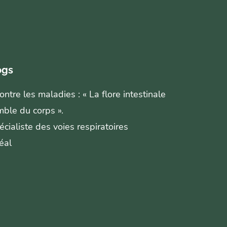
ogs
ntre les maladies : « La flore intestinale
mble du corps ».
écialiste des voies respiratoires
éal