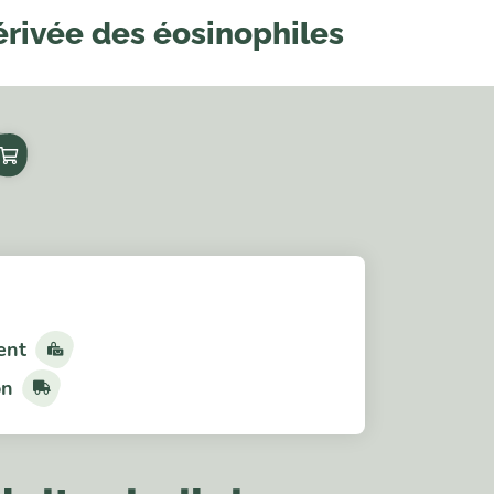
rivée des éosinophiles
ent
on