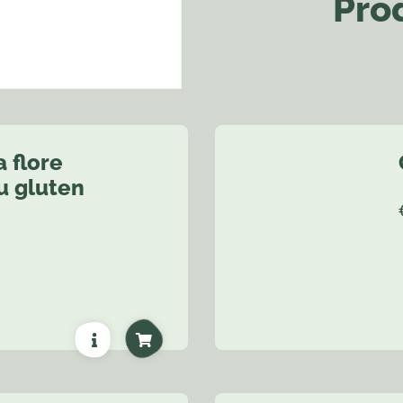
Prod
 flore
du gluten