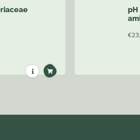
riaceae
pH 
am
€
23