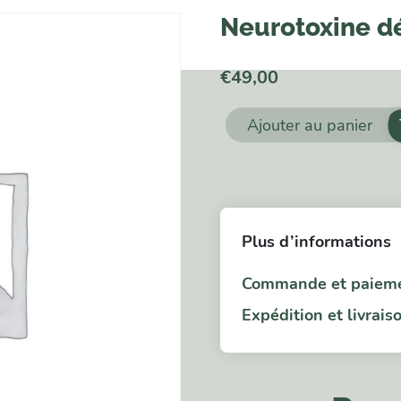
Neurotoxine dé
€
49,00
Ajouter au panier
quantité
de
Neurotoxine
dérivée
Plus d’informations
des
éosinophiles
Commande et paiem
Expédition et livrais