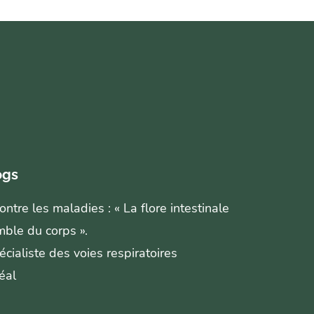
ogs
ntre les maladies : « La flore intestinale
mble du corps ».
écialiste des voies respiratoires
éal