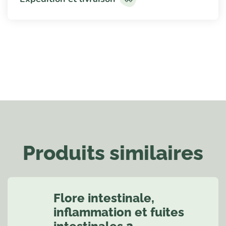
et
du
gluten
Produits similaires
Flore intestinale,
inflammation et fuites