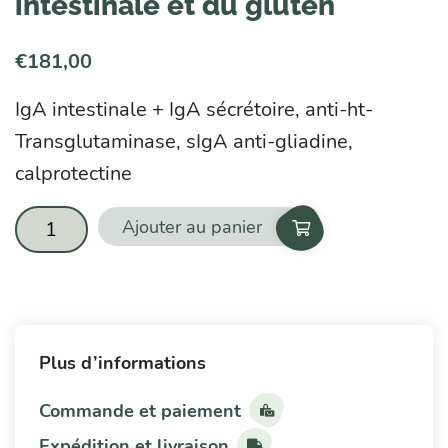
intestinale et du gluten
€
181,00
IgA intestinale + IgA sécrétoire, anti-ht-
Transglutaminase, sIgA anti-gliadine,
calprotectine
Ajouter au panier
quantité
de
Marqueurs
de
Plus d’informations
la
flore
Commande et paiement
intestinale
Expédition et livraison