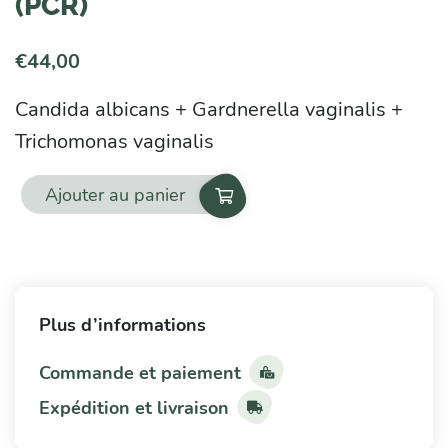
(PCR)
€
44,00
Candida albicans + Gardnerella vaginalis +
Trichomonas vaginalis
Ajouter au panier
quantité
de
Panel
d'infections
Plus d’informations
vaginales
(PCR)
Commande et paiement
Expédition et livraison