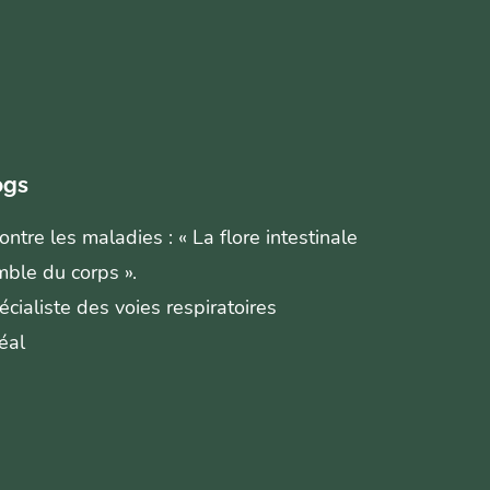
ogs
ntre les maladies : « La flore intestinale
mble du corps ».
écialiste des voies respiratoires
éal