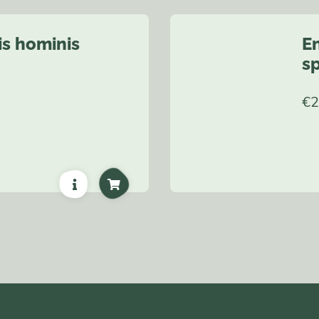
is hominis
E
sp
€
2