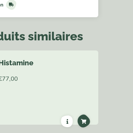
on
uits similaires
Histamine
€
77,00