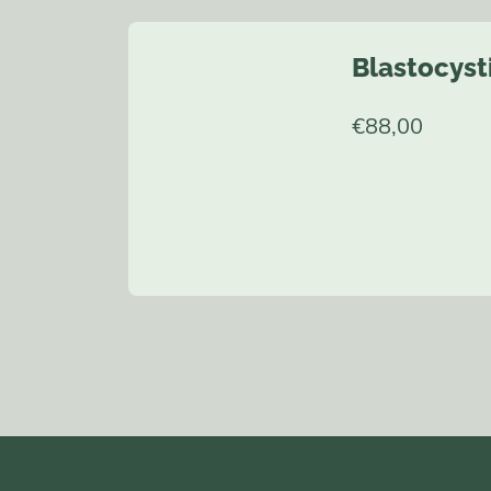
Blastocyst
€
88,00