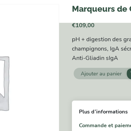
Marqueurs de 
€
109,00
pH + digestion des gr
champignons, IgA sécr
Anti-Gliadin sIgA
Ajouter au panier
quantité
de
Marqueurs
de
Plus d’informations
Candida
et
Commande et paiem