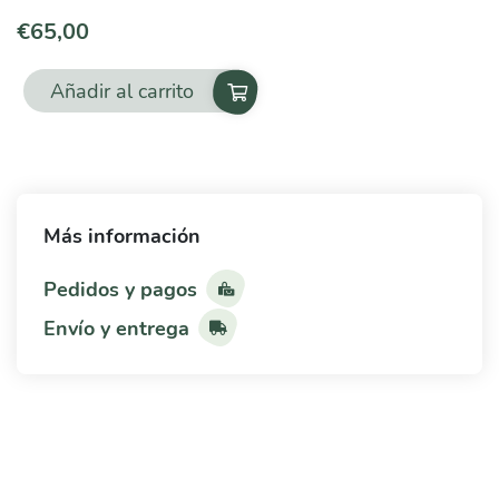
€
65,00
Añadir al carrito
A.muciniphila
+
F.
prausnitzii
Más información
cantidad
Pedidos y pagos
Envío y entrega