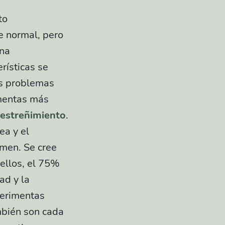
to
e normal, pero
ona
rísticas se
es problemas
mentas más
estreñimiento
.
ea y el
omen. Se cree
ellos, el 75%
ad y la
perimentas
mbién son cada