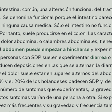
intestinal común, una alteración funcional del trac
l. Se denomina funcional porque el intestino parec
 ninguna causa médica. Sólo el intestino no funci
or tanto, suele producirse en el colon. Las caracte
r dolor abdominal o calambres abdominales, tien
el
abdomen puede empezar a hincharse
y experi
as personas con SDP suelen experimentar
diarrea
o
ucen deposiciones en las que se alternan la diarr
y el dolor suele estar en lugares alternos del abd
0% y el 20% de los holandeses padecen SDP y, de 
 número de síntomas que experimentas, la graved
stos síntomas varían de una persona a otra. Si ex
vez más frecuentes y su gravedad y frecuencia ta